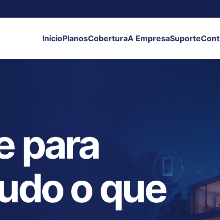
Início
Planos
Cobertura
A Empresa
Suporte
Cont
e para
tudo o que