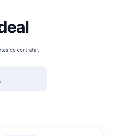
deal
tes de contratar.
a